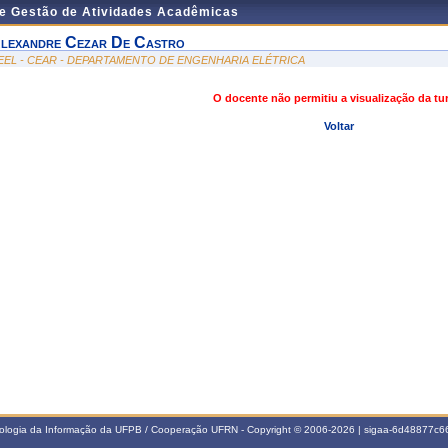
de Gestão de Atividades Acadêmicas
lexandre Cezar De Castro
EEL - CEAR - DEPARTAMENTO DE ENGENHARIA ELÉTRICA
O docente não permitiu a visualização da t
Voltar
nologia da Informação da UFPB / Cooperação UFRN - Copyright © 2006-2026 | sigaa-6d48877c66