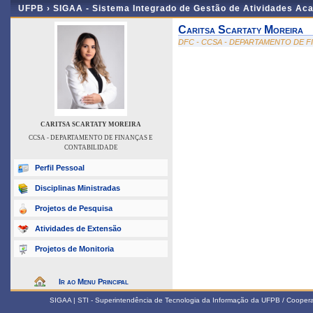
UFPB ›
SIGAA - Sistema Integrado de Gestão de Atividades Ac
Caritsa Scartaty Moreira
DFC - CCSA - DEPARTAMENTO DE F
CARITSA SCARTATY MOREIRA
CCSA - DEPARTAMENTO DE FINANÇAS E
CONTABILIDADE
Perfil Pessoal
Disciplinas Ministradas
Projetos de Pesquisa
Atividades de Extensão
Projetos de Monitoria
Ir ao Menu Principal
SIGAA | STI - Superintendência de Tecnologia da Informação da UFPB / Coope