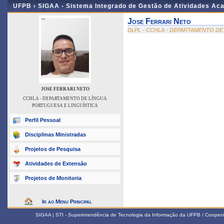
UFPB ›
SIGAA - Sistema Integrado de Gestão de Atividades Ac
Jose Ferrari Neto
DLPL - CCHLA - DEPARTAMENTO DE
JOSE FERRARI NETO
CCHLA - DEPARTAMENTO DE LÍNGUA
PORTUGUESA E LINGUÍSTICA
Perfil Pessoal
Disciplinas Ministradas
Projetos de Pesquisa
Atividades de Extensão
Projetos de Monitoria
Ir ao Menu Principal
SIGAA | STI - Superintendência de Tecnologia da Informação da UFPB / Coope