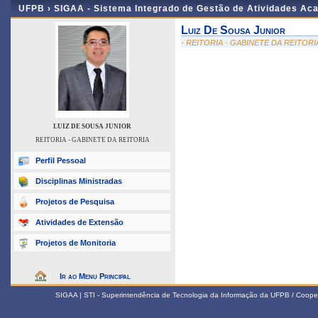
UFPB ›
SIGAA - Sistema Integrado de Gestão de Atividades Ac
Luiz De Sousa Junior
- REITORIA - GABINETE DA REITORI
LUIZ DE SOUSA JUNIOR
REITORIA - GABINETE DA REITORIA
Perfil Pessoal
Disciplinas Ministradas
Projetos de Pesquisa
Atividades de Extensão
Projetos de Monitoria
Ir ao Menu Principal
SIGAA | STI - Superintendência de Tecnologia da Informação da UFPB / Coope