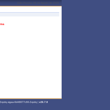
João Pessoa, 06 de Agosto de 2026
urma
6-2vpdq.sigaa-6d48877c66-2vpdq |
v26.7.8