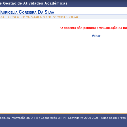
de Gestão de Atividades Acadêmicas
auricelia Cordeira Da Silva
SSC - CCHLA - DEPARTAMENTO DE SERVIÇO SOCIAL
O docente não permitiu a visualização da t
Voltar
ologia da Informação da UFPB / Cooperação UFRN - Copyright © 2006-2026 | sigaa-6d48877c6