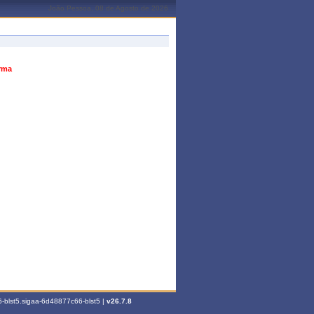
João Pessoa, 08 de Agosto de 2026
urma
-blst5.sigaa-6d48877c66-blst5 |
v26.7.8