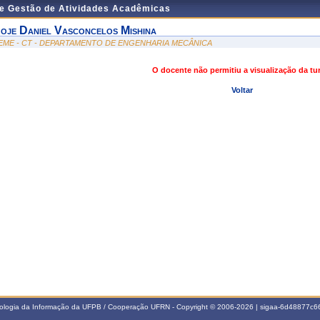
de Gestão de Atividades Acadêmicas
oje Daniel Vasconcelos Mishina
EME - CT - DEPARTAMENTO DE ENGENHARIA MECÂNICA
O docente não permitiu a visualização da t
Voltar
nologia da Informação da UFPB / Cooperação UFRN - Copyright © 2006-2026 | sigaa-6d48877c66