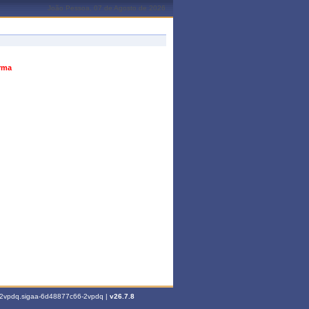
João Pessoa, 07 de Agosto de 2026
urma
6-2vpdq.sigaa-6d48877c66-2vpdq |
v26.7.8