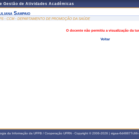
de Gestão de Atividades Acadêmicas
uliana Sampaio
PS - CCM - DEPARTAMENTO DE PROMOÇÃO DA SAÚDE
O docente não permitiu a visualização da t
Voltar
ologia da Informação da UFPB / Cooperação UFRN - Copyright © 2006-2026 | sigaa-6d48877c6