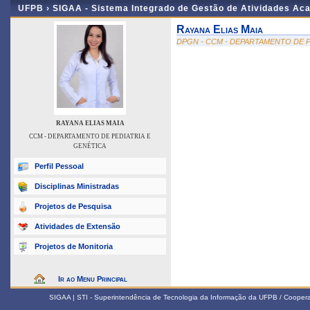
UFPB ›
SIGAA - Sistema Integrado de Gestão de Atividades Ac
Rayana Elias Maia
DPGN - CCM - DEPARTAMENTO DE P
RAYANA ELIAS MAIA
CCM - DEPARTAMENTO DE PEDIATRIA E
GENÉTICA
Perfil Pessoal
Disciplinas Ministradas
Projetos de Pesquisa
Atividades de Extensão
Projetos de Monitoria
Ir ao Menu Principal
SIGAA | STI - Superintendência de Tecnologia da Informação da UFPB / Coope