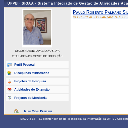
UFPB ›
SIGAA - Sistema Integrado de Gestão de Atividades Ac
Paulo Roberto Palhano Sil
DEDC - CCAE - DEPARTAMENTO D
PAULO ROBERTO PALHANO SILVA
CCAE - DEPARTAMENTO DE EDUCAÇÃO
Perfil Pessoal
Disciplinas Ministradas
Projetos de Pesquisa
Atividades de Extensão
Projetos de Monitoria
Ir ao Menu Principal
SIGAA | STI - Superintendência de Tecnologia da Informação da UFPB / Coope