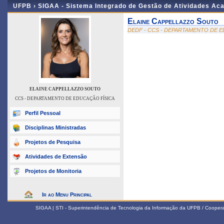
UFPB ›
SIGAA - Sistema Integrado de Gestão de Atividades Ac
Elaine Cappellazzo Souto
DEDF - CCS - DEPARTAMENTO DE E
ELAINE CAPPELLAZZO SOUTO
CCS - DEPARTAMENTO DE EDUCAÇÃO FÍSICA
Perfil Pessoal
Disciplinas Ministradas
Projetos de Pesquisa
Atividades de Extensão
Projetos de Monitoria
Ir ao Menu Principal
SIGAA | STI - Superintendência de Tecnologia da Informação da UFPB / Coope