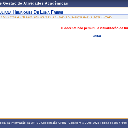
de Gestão de Atividades Acadêmicas
uliana Henriques De Luna Freire
LEM - CCHLA - DEPARTAMENTO DE LETRAS ESTRANGEIRAS E MODERNAS
O docente não permitiu a visualização da t
Voltar
ologia da Informação da UFPB / Cooperação UFRN - Copyright © 2006-2026 | sigaa-6d48877c6