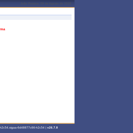
João Pessoa, 09 de Agosto de 2026
urma
6-h2c54.sigaa-6d48877c66-h2c54 |
v26.7.8