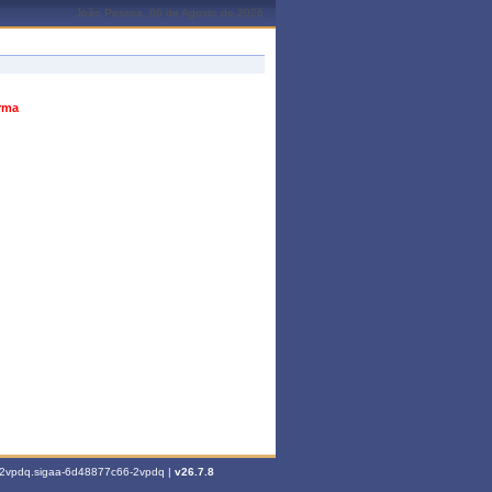
João Pessoa, 06 de Agosto de 2026
urma
6-2vpdq.sigaa-6d48877c66-2vpdq |
v26.7.8