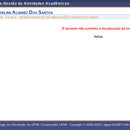
de Gestão de Atividades Acadêmicas
veline Alvarez Dos Santos
MI - CCHLA - DEPARTAMENTO DE MEDIAÇÕES INTERCULTURAIS
O docente não permitiu a visualização da t
Voltar
ologia da Informação da UFPB / Cooperação UFRN - Copyright © 2006-2026 | sigaa-6d48877c6