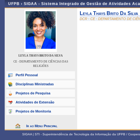
UFPB ›
SIGAA - Sistema Integrado de Gestão de Atividades Ac
Leyla Thays Brito Da Silva
DCR - CE - DEPARTAMENTO DE CIÊ
LEYLA THAYS BRITO DA SILVA
CE - DEPARTAMENTO DE CIÊNCIAS DAS
RELIGIÕES
Perfil Pessoal
Disciplinas Ministradas
Projetos de Pesquisa
Atividades de Extensão
Projetos de Monitoria
Ir ao Menu Principal
SIGAA | STI - Superintendência de Tecnologia da Informação da UFPB / Coope