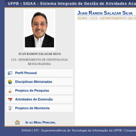
UFPB ›
SIGAA - Sistema Integrado de Gestão de Atividades Ac
Juan Ramon Salazar Silva
DORS - CCS - DEPARTAMENTO DE
JUAN RAMON SALAZAR SILVA
CCS - DEPARTAMENTO DE ODONTOLOGIA
RESTAURADORA
Perfil Pessoal
Disciplinas Ministradas
Projetos de Pesquisa
Atividades de Extensão
Projetos de Monitoria
Ir ao Menu Principal
SIGAA | STI - Superintendência de Tecnologia da Informação da UFPB / Coope