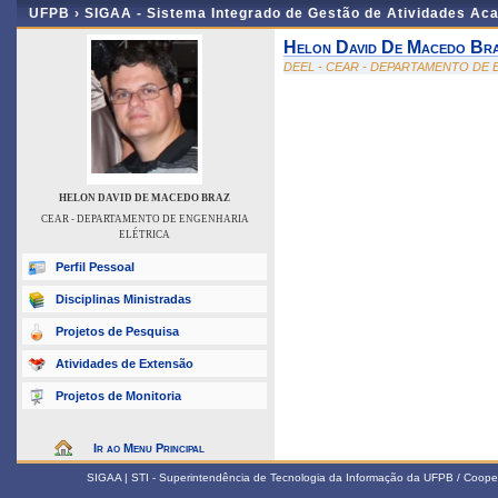
UFPB ›
SIGAA - Sistema Integrado de Gestão de Atividades Ac
Helon David De Macedo Br
DEEL - CEAR - DEPARTAMENTO DE
HELON DAVID DE MACEDO BRAZ
CEAR - DEPARTAMENTO DE ENGENHARIA
ELÉTRICA
Perfil Pessoal
Disciplinas Ministradas
Projetos de Pesquisa
Atividades de Extensão
Projetos de Monitoria
Ir ao Menu Principal
SIGAA | STI - Superintendência de Tecnologia da Informação da UFPB / Coope