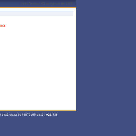
João Pessoa, 09 de Agosto de 2026
urma
-blst5.sigaa-6d48877c66-blst5 |
v26.7.8