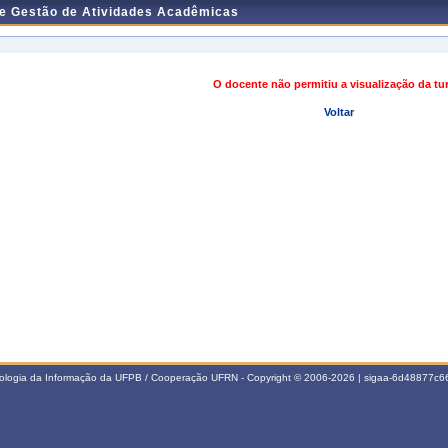
de Gestão de Atividades Acadêmicas
O docente não permitiu a visualização da t
Voltar
nologia da Informação da UFPB / Cooperação UFRN - Copyright © 2006-2026 | sigaa-6d48877c66