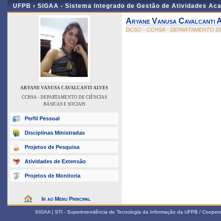
UFPB ›
SIGAA - Sistema Integrado de Gestão de Atividades Ac
Aryane Vanusa Cavalcanti 
DCSO - CCHSA - DEPARTAMENTO DE
ARYANE VANUSA CAVALCANTI ALVES
CCHSA - DEPARTAMENTO DE CIÊNCIAS
BÁSICAS E SOCIAIS
Perfil Pessoal
Disciplinas Ministradas
Projetos de Pesquisa
Atividades de Extensão
Projetos de Monitoria
Ir ao Menu Principal
SIGAA | STI - Superintendência de Tecnologia da Informação da UFPB / Coope