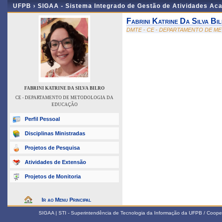
UFPB ›
SIGAA - Sistema Integrado de Gestão de Atividades Ac
Fabrini Katrine Da Silva Bi
DMTE - CE - DEPARTAMENTO DE 
FABRINI KATRINE DA SILVA BILRO
CE - DEPARTAMENTO DE METODOLOGIA DA
EDUCAÇÃO
Perfil Pessoal
Disciplinas Ministradas
Projetos de Pesquisa
Atividades de Extensão
Projetos de Monitoria
Ir ao Menu Principal
SIGAA | STI - Superintendência de Tecnologia da Informação da UFPB / Coope