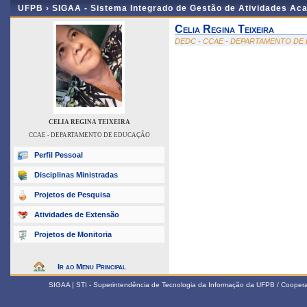
UFPB ›
SIGAA - Sistema Integrado de Gestão de Atividades Ac
Celia Regina Teixeira
DEDC - CCAE - DEPARTAMENTO D
CELIA REGINA TEIXEIRA
CCAE - DEPARTAMENTO DE EDUCAÇÃO
Perfil Pessoal
Disciplinas Ministradas
Projetos de Pesquisa
Atividades de Extensão
Projetos de Monitoria
Ir ao Menu Principal
SIGAA | STI - Superintendência de Tecnologia da Informação da UFPB / Coope