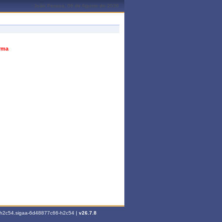
João Pessoa, 06 de Agosto de 2026
urma
6-h2c54.sigaa-6d48877c66-h2c54 |
v26.7.8