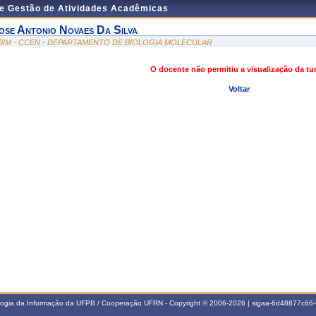
de Gestão de Atividades Acadêmicas
ose Antonio Novaes Da Silva
BIM - CCEN - DEPARTAMENTO DE BIOLOGIA MOLECULAR
O docente não permitiu a visualização da t
Voltar
ologia da Informação da UFPB / Cooperação UFRN - Copyright © 2006-2026 | sigaa-6d48877c6