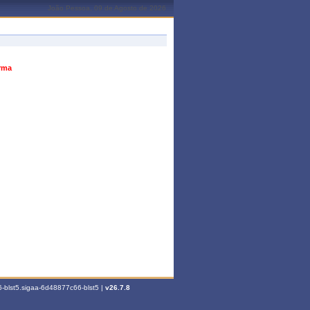
João Pessoa, 09 de Agosto de 2026
urma
-blst5.sigaa-6d48877c66-blst5 |
v26.7.8