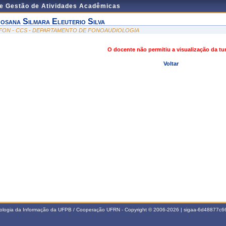
de Gestão de Atividades Acadêmicas
osana Silmara Eleuterio Silva
FON - CCS - DEPARTAMENTO DE FONOAUDIOLOGIA
O docente não permitiu a visualização da t
Voltar
nologia da Informação da UFPB / Cooperação UFRN - Copyright © 2006-2026 | sigaa-6d48877c66