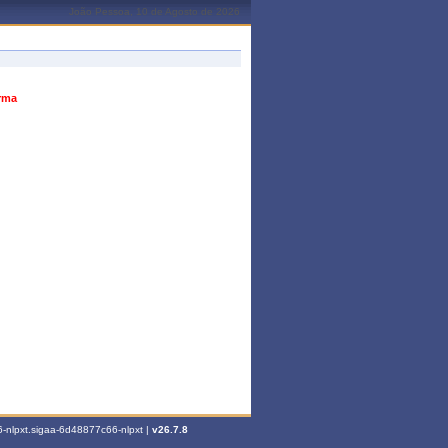
João Pessoa, 10 de Agosto de 2026
urma
-nlpxt.sigaa-6d48877c66-nlpxt |
v26.7.8