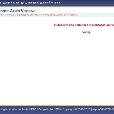
de Gestão de Atividades Acadêmicas
ontie Alves Vitorino
EEL - CEAR - DEPARTAMENTO DE ENGENHARIA ELÉTRICA
O docente não permitiu a visualização da t
Voltar
nologia da Informação da UFPB / Cooperação UFRN - Copyright © 2006-2026 | sigaa-6d48877c66