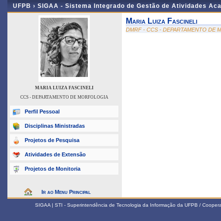
UFPB ›
SIGAA - Sistema Integrado de Gestão de Atividades Ac
Maria Luiza Fascineli
DMRF - CCS - DEPARTAMENTO DE
MARIA LUIZA FASCINELI
CCS - DEPARTAMENTO DE MORFOLOGIA
Perfil Pessoal
Disciplinas Ministradas
Projetos de Pesquisa
Atividades de Extensão
Projetos de Monitoria
Ir ao Menu Principal
SIGAA | STI - Superintendência de Tecnologia da Informação da UFPB / Coope