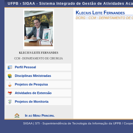
UFPB ›
SIGAA - Sistema Integrado de Gestão de Atividades Ac
Klecius Leite Fernandes
DCRG - CCM - DEPARTAMENTO DE 
KLECIUS LEITE FERNANDES
CCM - DEPARTAMENTO DE CIRURGIA
Perfil Pessoal
Disciplinas Ministradas
Projetos de Pesquisa
Atividades de Extensão
Projetos de Monitoria
Ir ao Menu Principal
SIGAA | STI - Superintendência de Tecnologia da Informação da UFPB / Coope