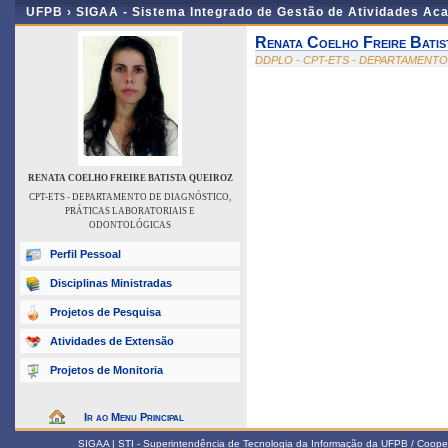
UFPB ›
SIGAA - Sistema Integrado de Gestão de Atividades Ac
Renata Coelho Freire Batis
DDPLO - CPT-ETS - DEPARTAMENT
RENATA COELHO FREIRE BATISTA QUEIROZ
CPT-ETS - DEPARTAMENTO DE DIAGNÓSTICO,
PRÁTICAS LABORATORIAIS E
ODONTOLÓGICAS
Perfil Pessoal
Disciplinas Ministradas
Projetos de Pesquisa
Atividades de Extensão
Projetos de Monitoria
Ir ao Menu Principal
SIGAA | STI - Superintendência de Tecnologia da Informação da UFPB / Coope