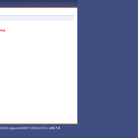
João Pessoa, 06 de Agosto de 2026
urma
6-h2c54.sigaa-6d48877c66-h2c54 |
v26.7.8