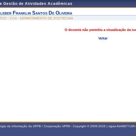
de Gestão de Atividades Acadêmicas
leber Franklin Santos De Oliveira
ZOO - CCA - DEPARTAMENTO DE ZOOTECNIA
O docente não permitiu a visualização da t
Voltar
ologia da Informação da UFPB / Cooperação UFRN - Copyright © 2006-2026 | sigaa-6d48877c6