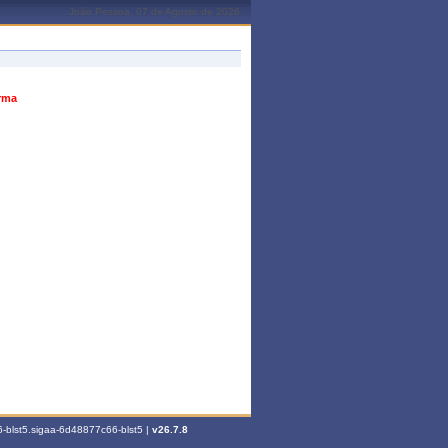
João Pessoa, 07 de Agosto de 2026
urma
-blst5.sigaa-6d48877c66-blst5 |
v26.7.8