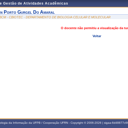
de Gestão de Atividades Acadêmicas
an Porto Gurgel Do Amaral
BCM - CBIOTEC - DEPARTAMENTO DE BIOLOGIA CELULAR E MOLECULAR
O docente não permitiu a visualização da t
Voltar
nologia da Informação da UFPB / Cooperação UFRN - Copyright © 2006-2026 | sigaa-6d48877c66