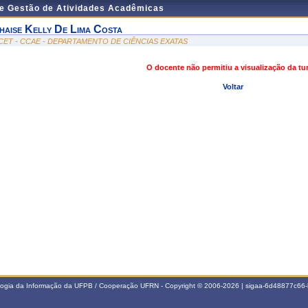
de Gestão de Atividades Acadêmicas
haise Kelly De Lima Costa
CET - CCAE - DEPARTAMENTO DE CIÊNCIAS EXATAS
O docente não permitiu a visualização da t
Voltar
ologia da Informação da UFPB / Cooperação UFRN - Copyright © 2006-2026 | sigaa-6d48877c6