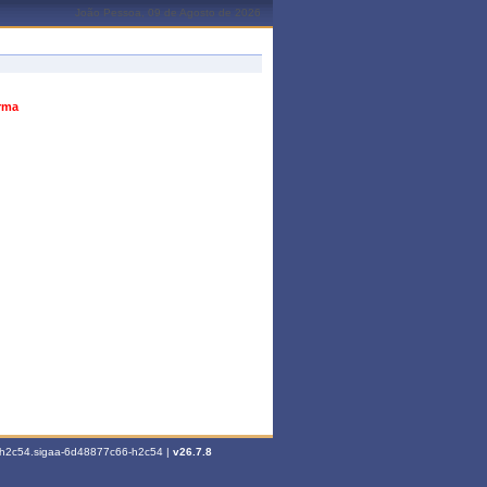
João Pessoa, 09 de Agosto de 2026
urma
6-h2c54.sigaa-6d48877c66-h2c54 |
v26.7.8