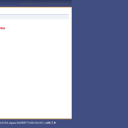
João Pessoa, 09 de Agosto de 2026
urma
6-h2c54.sigaa-6d48877c66-h2c54 |
v26.7.8