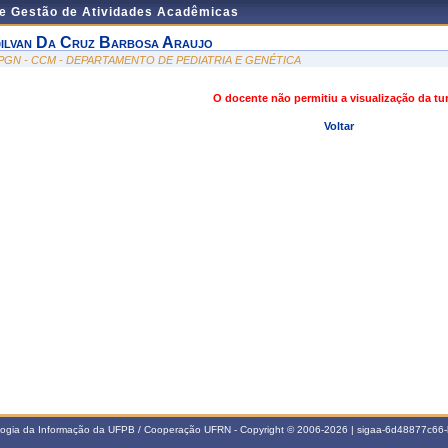
de Gestão de Atividades Acadêmicas
ilvan Da Cruz Barbosa Araujo
PGN - CCM - DEPARTAMENTO DE PEDIATRIA E GENÉTICA
O docente não permitiu a visualização da t
Voltar
ologia da Informação da UFPB / Cooperação UFRN - Copyright © 2006-2026 | sigaa-6d48877c6