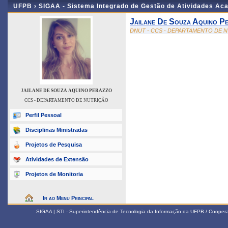
UFPB ›
SIGAA - Sistema Integrado de Gestão de Atividades Ac
Jailane De Souza Aquino P
DNUT - CCS - DEPARTAMENTO DE 
JAILANE DE SOUZA AQUINO PERAZZO
CCS - DEPARTAMENTO DE NUTRIÇÃO
Perfil Pessoal
Disciplinas Ministradas
Projetos de Pesquisa
Atividades de Extensão
Projetos de Monitoria
Ir ao Menu Principal
SIGAA | STI - Superintendência de Tecnologia da Informação da UFPB / Coope