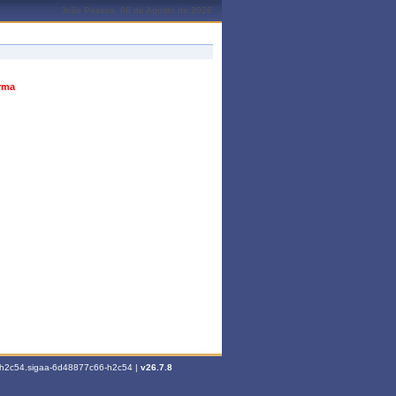
João Pessoa, 08 de Agosto de 2026
urma
6-h2c54.sigaa-6d48877c66-h2c54 |
v26.7.8