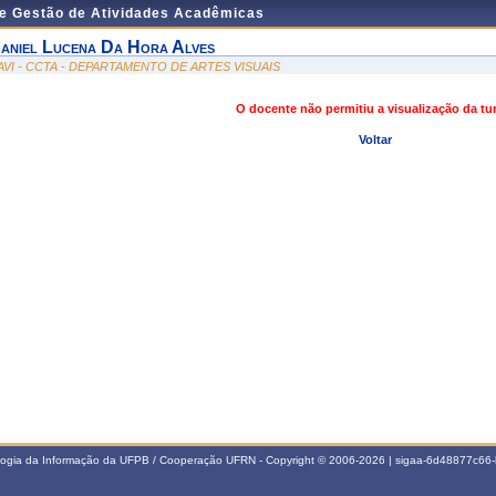
de Gestão de Atividades Acadêmicas
aniel Lucena Da Hora Alves
AVI - CCTA - DEPARTAMENTO DE ARTES VISUAIS
O docente não permitiu a visualização da t
Voltar
ologia da Informação da UFPB / Cooperação UFRN - Copyright © 2006-2026 | sigaa-6d48877c6