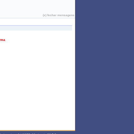
João Pessoa, 08 de Agosto de 2026
(x) fechar mensagens
urma