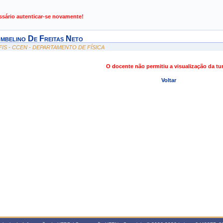
de Gestão de Atividades Acadêmicas
ssário autenticar-se novamente!
mbelino De Freitas Neto
FIS - CCEN - DEPARTAMENTO DE FÍSICA
O docente não permitiu a visualização da t
Voltar