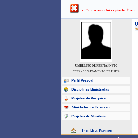
UFPB ›
SIGAA - Sistema Integrado 
Sua sessão foi expirada. É nece
U
D
UMBELINO DE FREITAS NETO
CCEN - DEPARTAMENTO DE FÍSICA
Perfil Pessoal
Disciplinas Ministradas
Projetos de Pesquisa
Atividades de Extensão
Projetos de Monitoria
Ir ao Menu Principal