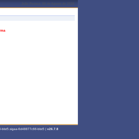
João Pessoa, 06 de Agosto de 2026
urma
-blst5.sigaa-6d48877c66-blst5 |
v26.7.8