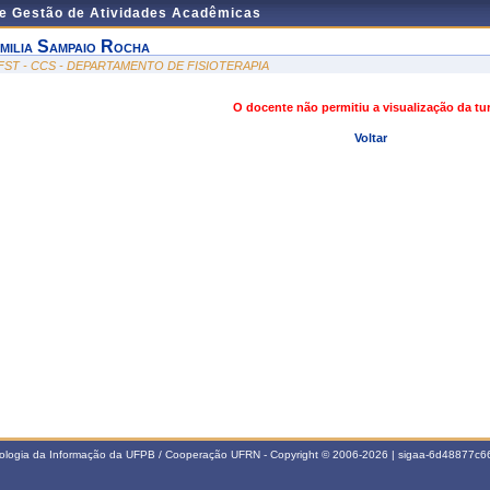
de Gestão de Atividades Acadêmicas
milia Sampaio Rocha
FST - CCS - DEPARTAMENTO DE FISIOTERAPIA
O docente não permitiu a visualização da t
Voltar
nologia da Informação da UFPB / Cooperação UFRN - Copyright © 2006-2026 | sigaa-6d48877c66