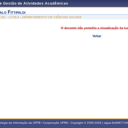
de Gestão de Atividades Acadêmicas
talo Fittipaldi
CSC - CCHLA - DEPARTAMENTO DE CIÊNCIAS SOCIAIS
O docente não permitiu a visualização da t
Voltar
nologia da Informação da UFPB / Cooperação UFRN - Copyright © 2006-2026 | sigaa-6d48877c66