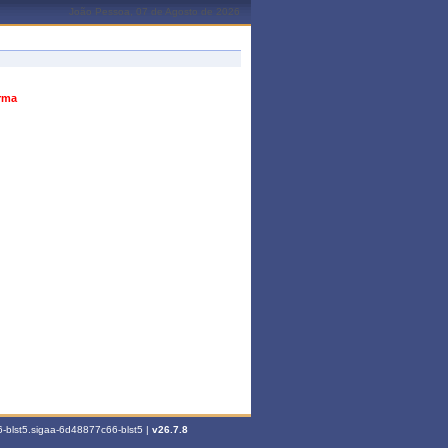
João Pessoa, 07 de Agosto de 2026
urma
-blst5.sigaa-6d48877c66-blst5 |
v26.7.8