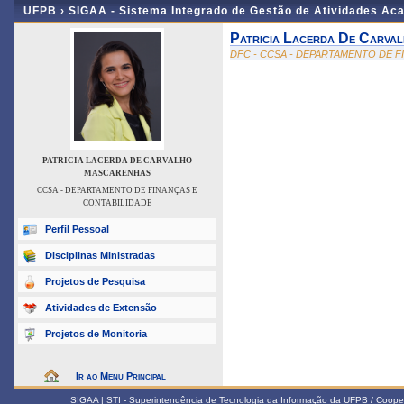
UFPB ›
SIGAA - Sistema Integrado de Gestão de Atividades Ac
Patricia Lacerda De Carva
DFC - CCSA - DEPARTAMENTO DE F
PATRICIA LACERDA DE CARVALHO
MASCARENHAS
CCSA - DEPARTAMENTO DE FINANÇAS E
CONTABILIDADE
Perfil Pessoal
Disciplinas Ministradas
Projetos de Pesquisa
Atividades de Extensão
Projetos de Monitoria
Ir ao Menu Principal
SIGAA | STI - Superintendência de Tecnologia da Informação da UFPB / Coope