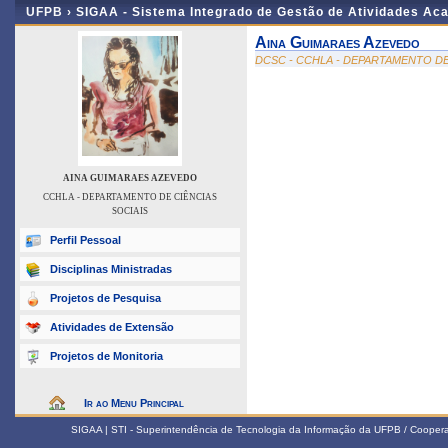
UFPB ›
SIGAA - Sistema Integrado de Gestão de Atividades Ac
Aina Guimaraes Azevedo
DCSC - CCHLA - DEPARTAMENTO DE
AINA GUIMARAES AZEVEDO
CCHLA - DEPARTAMENTO DE CIÊNCIAS
SOCIAIS
Perfil Pessoal
Disciplinas Ministradas
Projetos de Pesquisa
Atividades de Extensão
Projetos de Monitoria
Ir ao Menu Principal
SIGAA | STI - Superintendência de Tecnologia da Informação da UFPB / Coope