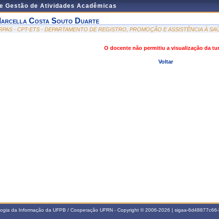
de Gestão de Atividades Acadêmicas
arcella Costa Souto Duarte
RPAS - CPT-ETS - DEPARTAMENTO DE REGISTRO, PROMOÇÃO E ASSISTÊNCIA À SA
O docente não permitiu a visualização da t
Voltar
ologia da Informação da UFPB / Cooperação UFRN - Copyright © 2006-2026 | sigaa-6d48877c6