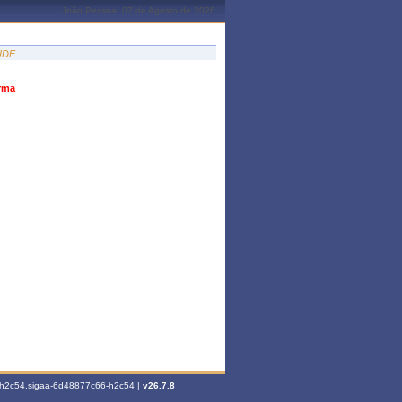
João Pessoa, 07 de Agosto de 2026
ÚDE
urma
6-h2c54.sigaa-6d48877c66-h2c54 |
v26.7.8