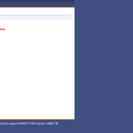
João Pessoa, 08 de Agosto de 2026
urma
6-2vpdq.sigaa-6d48877c66-2vpdq |
v26.7.8