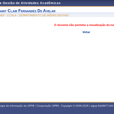
de Gestão de Atividades Acadêmicas
aint Clair Fernandes De Avelar
MDI - CCHLA - DEPARTAMENTO DE MÍDIAS DIGITAIS
O docente não permitiu a visualização da t
Voltar
ologia da Informação da UFPB / Cooperação UFRN - Copyright © 2006-2026 | sigaa-6d48877c6