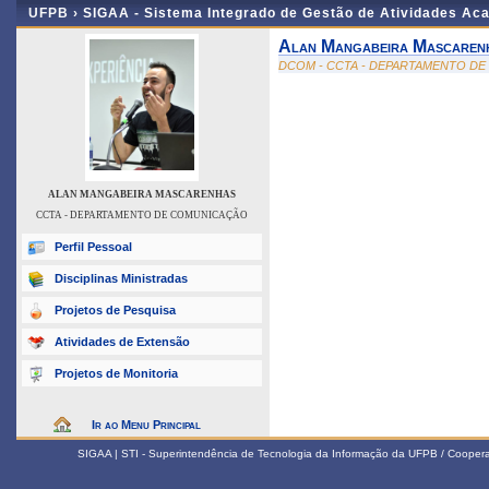
UFPB ›
SIGAA - Sistema Integrado de Gestão de Atividades Ac
Alan Mangabeira Mascaren
DCOM - CCTA - DEPARTAMENTO D
ALAN MANGABEIRA MASCARENHAS
CCTA - DEPARTAMENTO DE COMUNICAÇÃO
Perfil Pessoal
Disciplinas Ministradas
Projetos de Pesquisa
Atividades de Extensão
Projetos de Monitoria
Ir ao Menu Principal
SIGAA | STI - Superintendência de Tecnologia da Informação da UFPB / Coope