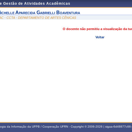
de Gestão de Atividades Acadêmicas
ichelle Aparecida Gabrielli Boaventura
AC - CCTA - DEPARTAMENTO DE ARTES CÊNICAS
O docente não permitiu a visualização da t
Voltar
ologia da Informação da UFPB / Cooperação UFRN - Copyright © 2006-2026 | sigaa-6d48877c6