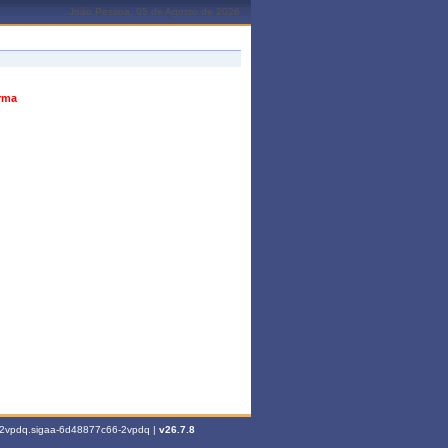
João Pessoa, 05 de Agosto de 2026
urma
6-2vpdq.sigaa-6d48877c66-2vpdq |
v26.7.8