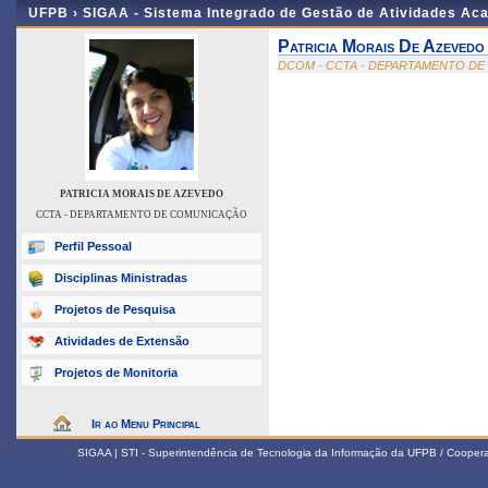
UFPB ›
SIGAA - Sistema Integrado de Gestão de Atividades Ac
Patricia Morais De Azevedo
DCOM - CCTA - DEPARTAMENTO D
PATRICIA MORAIS DE AZEVEDO
CCTA - DEPARTAMENTO DE COMUNICAÇÃO
Perfil Pessoal
Disciplinas Ministradas
Projetos de Pesquisa
Atividades de Extensão
Projetos de Monitoria
Ir ao Menu Principal
SIGAA | STI - Superintendência de Tecnologia da Informação da UFPB / Coope