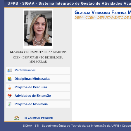
UFPB ›
SIGAA - Sistema Integrado de Gestão de Atividades Ac
Glaucia Verissimo Faheina 
DBIM - CCEN - DEPARTAMENTO DE
GLAUCIA VERISSIMO FAHEINA MARTINS
CCEN - DEPARTAMENTO DE BIOLOGIA
MOLECULAR
Perfil Pessoal
Disciplinas Ministradas
Projetos de Pesquisa
Atividades de Extensão
Projetos de Monitoria
Ir ao Menu Principal
SIGAA | STI - Superintendência de Tecnologia da Informação da UFPB / Coope