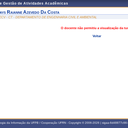
de Gestão de Atividades Acadêmicas
ays Raianne Azevedo Da Costa
ECV - CT - DEPARTAMENTO DE ENGENHARIA CIVIL E AMBIENTAL
O docente não permitiu a visualização da t
Voltar
ologia da Informação da UFPB / Cooperação UFRN - Copyright © 2006-2026 | sigaa-6d48877c6