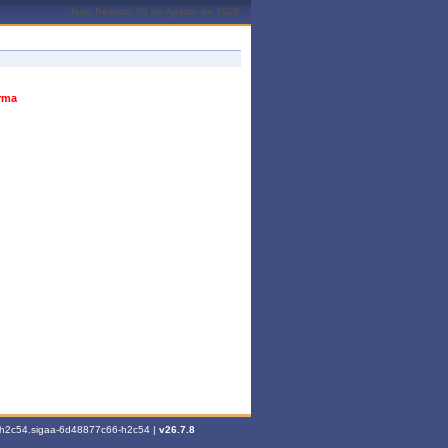
João Pessoa, 09 de Agosto de 2026
urma
6-h2c54.sigaa-6d48877c66-h2c54 |
v26.7.8