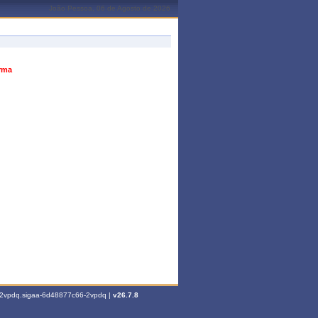
João Pessoa, 06 de Agosto de 2026
urma
6-2vpdq.sigaa-6d48877c66-2vpdq |
v26.7.8