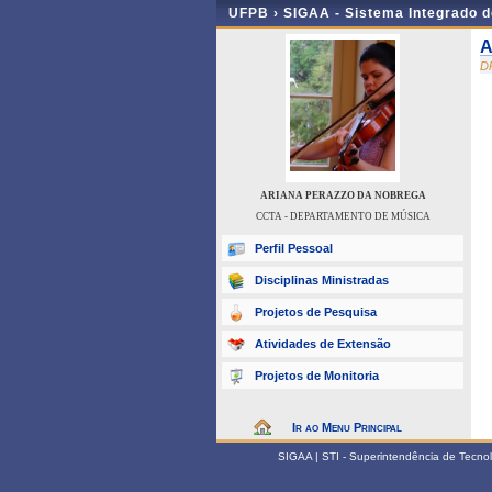
UFPB ›
SIGAA - Sistema Integrado 
A
D
ARIANA PERAZZO DA NOBREGA
CCTA - DEPARTAMENTO DE MÚSICA
Perfil Pessoal
Disciplinas Ministradas
Projetos de Pesquisa
Atividades de Extensão
Projetos de Monitoria
Ir ao Menu Principal
SIGAA | STI - Superintendência de Tecn