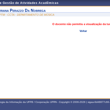
de Gestão de Atividades Acadêmicas
riana Perazzo Da Nobrega
PTM - CCTA - DEPARTAMENTO DE MÚSICA
O docente não permitiu a visualização da t
Voltar
ologia da Informação da UFPB / Cooperação UFRN - Copyright © 2006-2026 | sigaa-6d48877c6