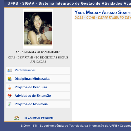
UFPB ›
SIGAA - Sistema Integrado de Gestão de Atividades Ac
Yara Magaly Albano Soare
DCSS - CCAE - DEPARTAMENTO DE 
YARA MAGALY ALBANO SOARES
CCAE - DEPARTAMENTO DE CIÊNCIAS SOCIAIS
APLICADAS
Perfil Pessoal
Disciplinas Ministradas
Projetos de Pesquisa
Atividades de Extensão
Projetos de Monitoria
Ir ao Menu Principal
SIGAA | STI - Superintendência de Tecnologia da Informação da UFPB / Coope