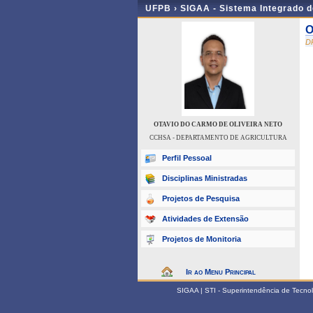
UFPB ›
SIGAA - Sistema Integrado 
O
D
OTAVIO DO CARMO DE OLIVEIRA NETO
CCHSA - DEPARTAMENTO DE AGRICULTURA
Perfil Pessoal
Disciplinas Ministradas
Projetos de Pesquisa
Atividades de Extensão
Projetos de Monitoria
Ir ao Menu Principal
SIGAA | STI - Superintendência de Tecn