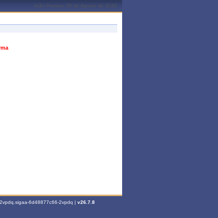
João Pessoa, 06 de Agosto de 2026
urma
6-2vpdq.sigaa-6d48877c66-2vpdq |
v26.7.8