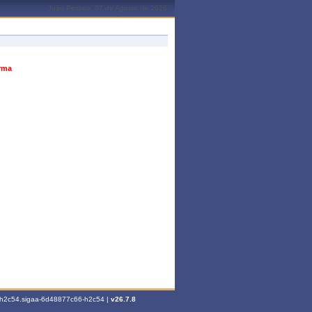
João Pessoa, 07 de Agosto de 2026
urma
6-h2c54.sigaa-6d48877c66-h2c54 |
v26.7.8