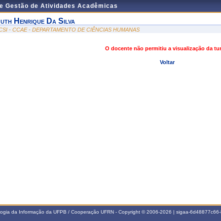
de Gestão de Atividades Acadêmicas
uth Henrique Da Silva
CSI - CCAE - DEPARTAMENTO DE CIÊNCIAS HUMANAS
O docente não permitiu a visualização da t
Voltar
ologia da Informação da UFPB / Cooperação UFRN - Copyright © 2006-2026 | sigaa-6d48877c6