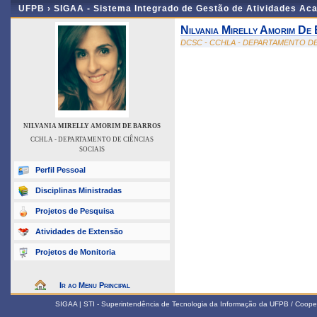
UFPB ›
SIGAA - Sistema Integrado de Gestão de Atividades Ac
Nilvania Mirelly Amorim De
DCSC - CCHLA - DEPARTAMENTO DE
NILVANIA MIRELLY AMORIM DE BARROS
CCHLA - DEPARTAMENTO DE CIÊNCIAS
SOCIAIS
Perfil Pessoal
Disciplinas Ministradas
Projetos de Pesquisa
Atividades de Extensão
Projetos de Monitoria
Ir ao Menu Principal
SIGAA | STI - Superintendência de Tecnologia da Informação da UFPB / Coope