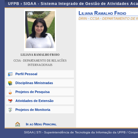
UFPB ›
SIGAA - Sistema Integrado de Gestão de Atividades Ac
Liliana Ramalho Froio
DRIN - CCSA - DEPARTAMENTO DE
LILIANA RAMALHO FROIO
CCSA - DEPARTAMENTO DE RELACÕES
INTERNACIONAIS
Perfil Pessoal
Disciplinas Ministradas
Projetos de Pesquisa
Atividades de Extensão
Projetos de Monitoria
Ir ao Menu Principal
SIGAA | STI - Superintendência de Tecnologia da Informação da UFPB / Coope