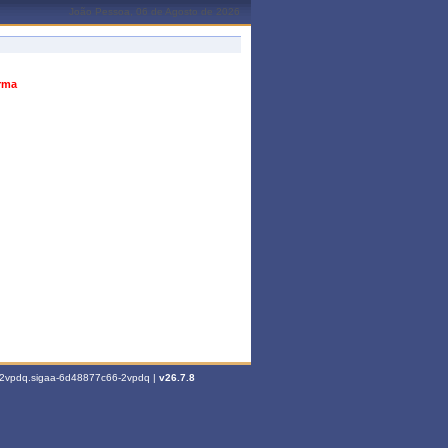
João Pessoa, 06 de Agosto de 2026
urma
6-2vpdq.sigaa-6d48877c66-2vpdq |
v26.7.8