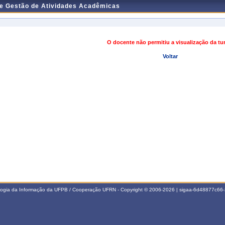
de Gestão de Atividades Acadêmicas
O docente não permitiu a visualização da t
Voltar
ologia da Informação da UFPB / Cooperação UFRN - Copyright © 2006-2026 | sigaa-6d48877c6